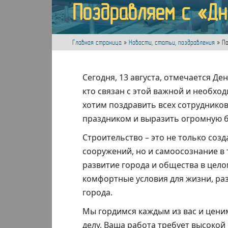
Поздравляем с «Дн
Главная страница
»
Новости, статьи, поздравления
»
По
Сегодня, 13 августа, отмечается Д
кто связан с этой важной и необхо
хотим поздравить всех сотруднико
праздником и выразить огромную б
Строительство – это не только соз
сооружений, но и самоосознание в 
развитие города и общества в цело
комфортные условия для жизни, ра
города.
Мы гордимся каждым из вас и цени
делу. Ваша работа требует высокой